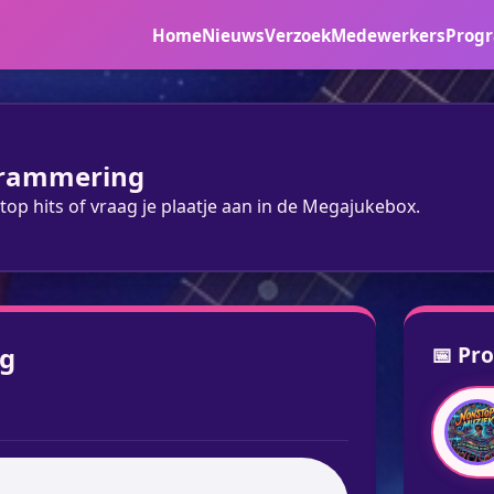
Home
Nieuws
Verzoek
Medewerkers
Prog
grammering
top hits of vraag je plaatje aan in de Megajukebox.
g
📅 Pr