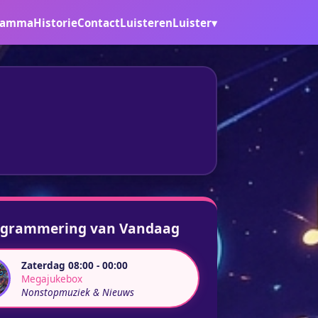
ramma
Historie
Contact
Luisteren
Luister▾
ogrammering van Vandaag
Zaterdag 08:00 - 00:00
Megajukebox
Nonstopmuziek & Nieuws