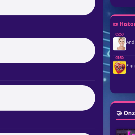
📜 Histo
05:53
Andr
05:50
Flip
🤝 Onz