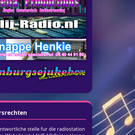
rsrechten
ntwortliche stelle fur die radiostation