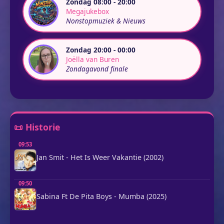
Zondag 08:00 - 20:00
Megajukebox
Nonstopmuziek & Nieuws
Zondag 20:00 - 00:00
Joëlla van Buren
Zondagavond finale
📜 Historie
09:53
Jan Smit - Het Is Weer Vakantie (2002)
09:50
Sabina Ft De Pita Boys - Mumba (2025)