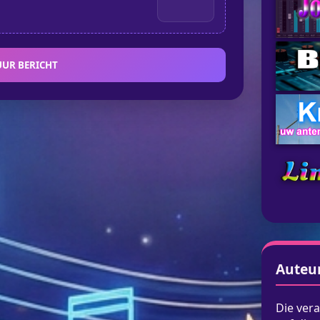
UUR BERICHT
Auteu
Die vera