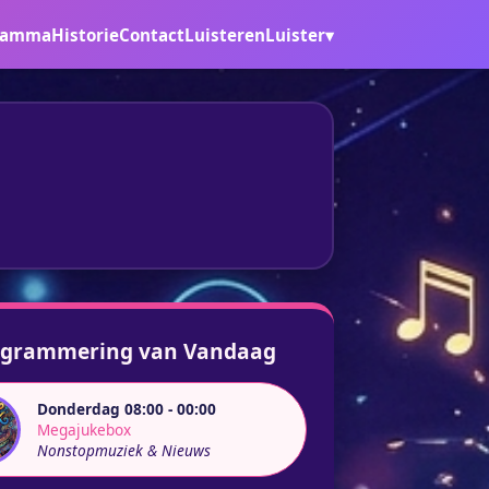
ramma
Historie
Contact
Luisteren
Luister▾
ogrammering van Vandaag
Donderdag 08:00 - 00:00
Megajukebox
Nonstopmuziek & Nieuws