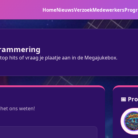
Home
Nieuws
Verzoek
Medewerkers
Prog
grammering
top hits of vraag je plaatje aan in de Megajukebox.
📅 Pr
 het ons weten!