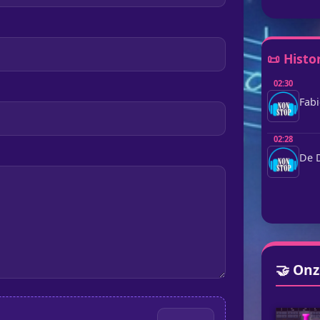
📜 Histo
02:30
Fabi
02:28
De D
🤝 Onz