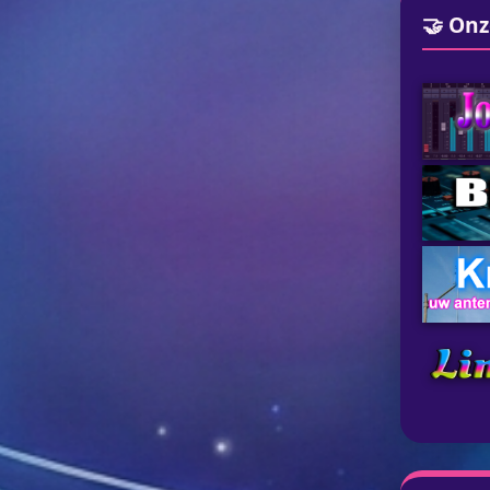
🤝 Onz