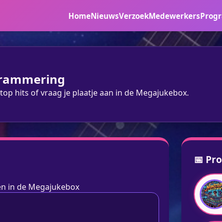
Home
Nieuws
Verzoek
Medewerkers
Prog
grammering
top hits of vraag je plaatje aan in de Megajukebox.
📅 Pr
gen in de Megajukebox