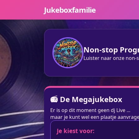
Jukeboxfamilie
Non-stop Pro
Luister naar onze non-s
📻 De Megajukebox
Er is op dit moment geen dj Live ...
maar je kunt wel een plaatje aanvra
Je kiest voor: