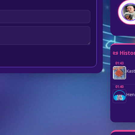
📜 Histo
01:43
Kast
01:40
Henn