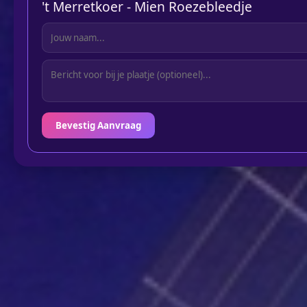
't Merretkoer - Mien Roezebleedje
Bevestig Aanvraag