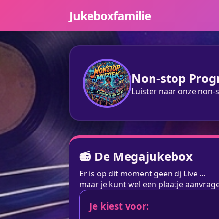
Jukeboxfamilie
Non-stop Pro
Luister naar onze non-s
📻 De Megajukebox
Er is op dit moment geen dj Live ...
maar je kunt wel een plaatje aanvra
Je kiest voor: