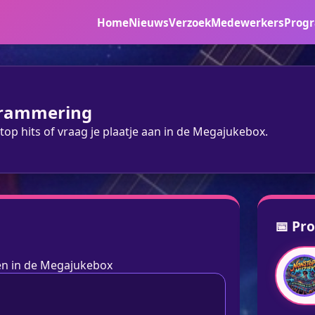
Home
Nieuws
Verzoek
Medewerkers
Prog
grammering
top hits of vraag je plaatje aan in de Megajukebox.
📅 Pr
gen in de Megajukebox