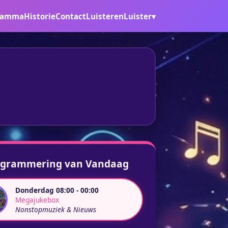
ramma
Historie
Contact
Luisteren
Luister▾
ogrammering van Vandaag
Donderdag 08:00 - 00:00
Megajukebox
Nonstopmuziek & Nieuws