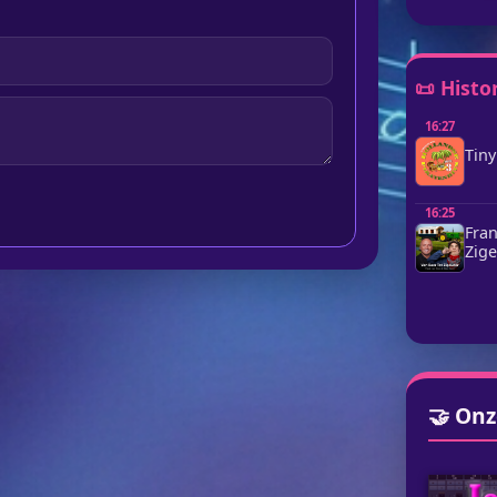
📜 Histo
16:27
Tiny
16:25
Fran
Zige
🤝 Onz