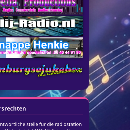
rsrechten
ntwortliche stelle fur die radiostation