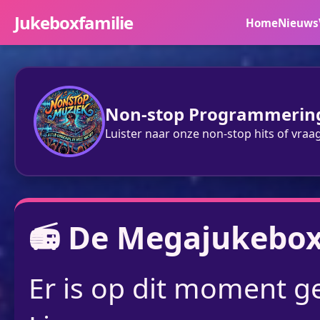
Jukeboxfamilie
Home
Nieuws
Non-stop Programmerin
Luister naar onze non-stop hits of vraa
📻 De Megajukebo
Er is op dit moment g