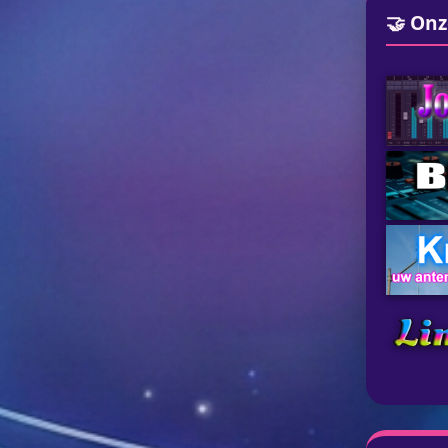
🤝 Onz