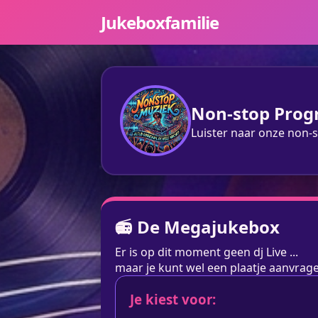
Jukeboxfamilie
Non-stop Pro
Luister naar onze non-s
📻 De Megajukebox
Er is op dit moment geen dj Live ...
maar je kunt wel een plaatje aanvra
Je kiest voor: