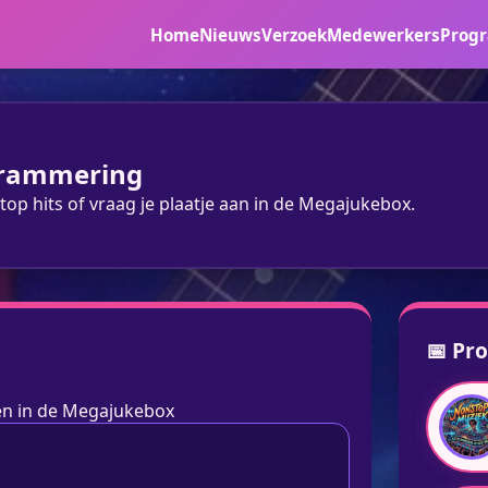
Home
Nieuws
Verzoek
Medewerkers
Prog
grammering
top hits of vraag je plaatje aan in de Megajukebox.
📅 Pr
gen in de Megajukebox