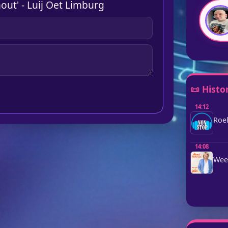
out' - Luij Oet Limburg
📜 Histo
14:12
Roel
14:08
Week