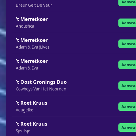
Aanvra
Breur Geit De Veur
't Merretkoer
Aanvra
Anoushca
't Merretkoer
Aanvra
Adam & Eva (Live)
't Merretkoer
Aanvra
Adam & Eva
't Oost Gronings Duo
Aanvra
Cowboys Van Het Noorden
't Roet Kruus
Aanvra
Veugelke
't Roet Kruus
Aanvra
Sjeetsje