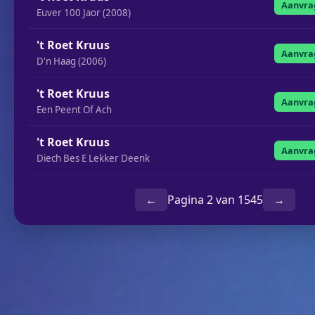
Aanvra
Euver 100 Jaor (2008)
't Roet Kruus
Aanvra
D'n Haag (2006)
't Roet Kruus
Aanvra
Een Peent Of Ach
't Roet Kruus
Aanvra
Diech Bes E Lekker Deenk
←
Pagina 2 van 1545
→