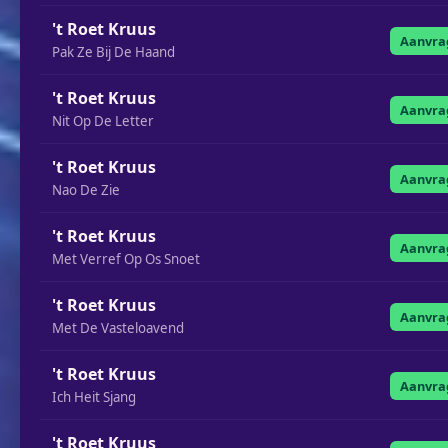
't Roet Kruus
Aanvra
Pak Ze Bij De Haand
't Roet Kruus
Aanvra
Nit Op De Letter
't Roet Kruus
Aanvra
Nao De Zie
't Roet Kruus
Aanvra
Met Verref Op Os Snoet
't Roet Kruus
Aanvra
Met De Vasteloavend
't Roet Kruus
Aanvra
Ich Heit Sjang
't Roet Kruus