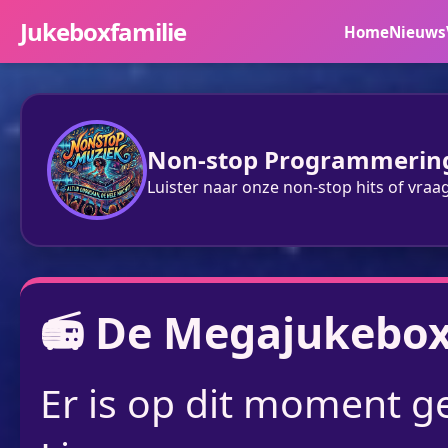
Jukeboxfamilie
Home
Nieuws
Non-stop Programmerin
Luister naar onze non-stop hits of vraa
📻 De Megajukebo
Er is op dit moment g